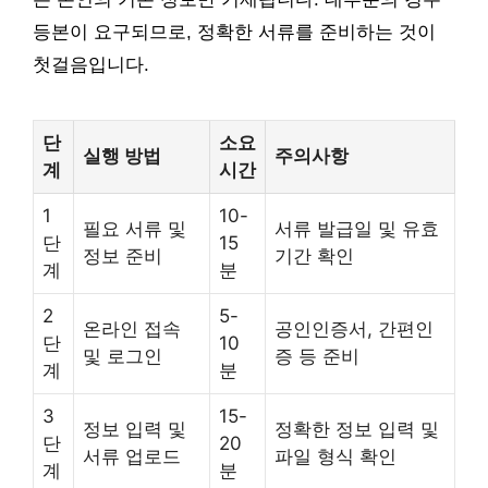
등본이 요구되므로, 정확한 서류를 준비하는 것이
첫걸음입니다.
단
소요
실행 방법
주의사항
계
시간
1
10-
필요 서류 및
서류 발급일 및 유효
단
15
정보 준비
기간 확인
계
분
2
5-
온라인 접속
공인인증서, 간편인
단
10
및 로그인
증 등 준비
계
분
3
15-
정보 입력 및
정확한 정보 입력 및
단
20
서류 업로드
파일 형식 확인
계
분