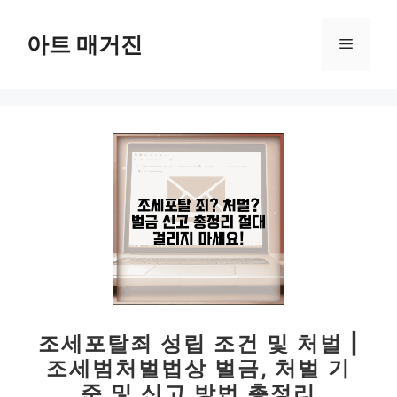
컨
텐
아트 매거진
메
츠
로
뉴
건
너
뛰
기
조세포탈죄 성립 조건 및 처벌 |
조세범처벌법상 벌금, 처벌 기
준 및 신고 방법 총정리