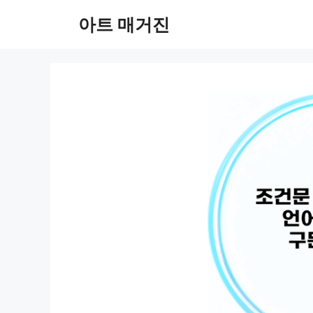
컨
아트 매거진
텐
츠
로
건
너
뛰
기