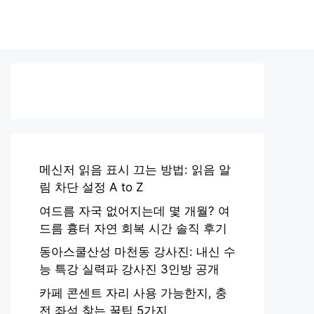
메신저 읽음 표시 끄는 방법: 읽음 알
림 차단 설정 A to Z
여드름 자국 없어지는데 몇 개월? 여
드름 흉터 자연 회복 시간 솔직 후기
동아스쿨산성 마천동 강사진: 내신 수
능 특강 실력파 강사진 3인방 공개
카페 콘센트 자리 사용 가능한지, 충
전 좌석 찾는 꿀팁 5가지