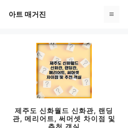
컨
텐
아트 매거진
메
츠
로
뉴
건
너
뛰
기
제주도 신화월드 신화관, 랜딩
관, 메리어트, 써머셋 차이점 및
추천 객실