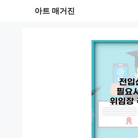
컨
아트 매거진
텐
츠
로
건
너
뛰
기