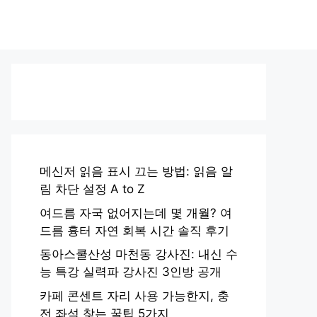
메신저 읽음 표시 끄는 방법: 읽음 알
림 차단 설정 A to Z
여드름 자국 없어지는데 몇 개월? 여
드름 흉터 자연 회복 시간 솔직 후기
동아스쿨산성 마천동 강사진: 내신 수
능 특강 실력파 강사진 3인방 공개
카페 콘센트 자리 사용 가능한지, 충
전 좌석 찾는 꿀팁 5가지