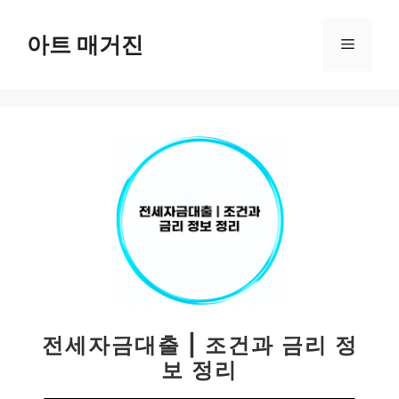
컨
텐
아트 매거진
메
츠
로
뉴
건
너
뛰
기
전세자금대출 | 조건과 금리 정
보 정리