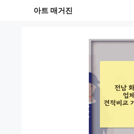
컨
아트 매거진
텐
츠
로
건
너
뛰
기