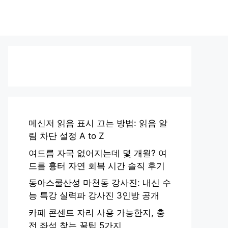
메신저 읽음 표시 끄는 방법: 읽음 알
림 차단 설정 A to Z
여드름 자국 없어지는데 몇 개월? 여
드름 흉터 자연 회복 시간 솔직 후기
동아스쿨산성 마천동 강사진: 내신 수
능 특강 실력파 강사진 3인방 공개
카페 콘센트 자리 사용 가능한지, 충
전 좌석 찾는 꿀팁 5가지