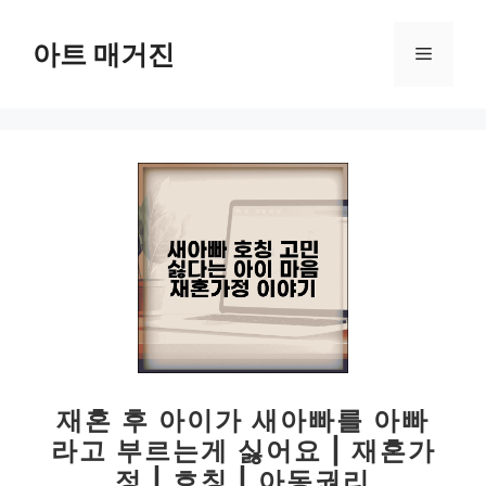
컨
텐
아트 매거진
메
츠
로
뉴
건
너
뛰
기
재혼 후 아이가 새아빠를 아빠
라고 부르는게 싫어요 | 재혼가
정 | 호칭 | 아동권리