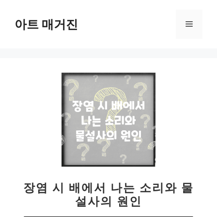
컨
텐
아트 매거진
메
츠
로
뉴
건
너
뛰
기
장염 시 배에서 나는 소리와 물
설사의 원인