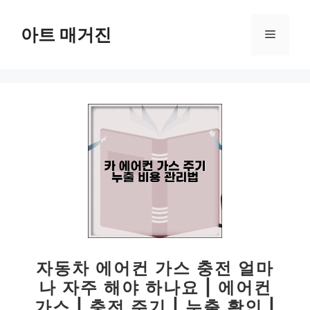
컨
텐
아트 매거진
메
츠
로
뉴
건
너
뛰
기
자동차 에어컨 가스 충전 얼마
나 자주 해야 하나요 | 에어컨
가스 | 충전 주기 | 누출 확인 |