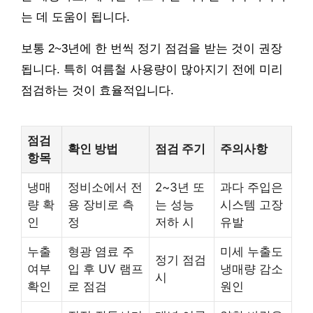
는 데 도움이 됩니다.
보통 2~3년에 한 번씩 정기 점검을 받는 것이 권장
됩니다. 특히 여름철 사용량이 많아지기 전에 미리
점검하는 것이 효율적입니다.
점검
확인 방법
점검 주기
주의사항
항목
냉매
정비소에서 전
2~3년 또
과다 주입은
량 확
용 장비로 측
는 성능
시스템 고장
인
정
저하 시
유발
누출
형광 염료 주
미세 누출도
정기 점검
여부
입 후 UV 램프
냉매량 감소
시
확인
로 점검
원인