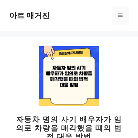
컨
텐
아트 매거진
메
츠
로
뉴
건
너
뛰
기
자동차 명의 사기 배우자가 임
의로 차량을 매각했을 때의 법
적 대응 방법