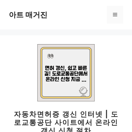
컨
텐
아트 매거진
메
츠
로
뉴
건
너
뛰
기
자동차면허증 갱신 인터넷 | 도
로교통공단 사이트에서 온라인
갱신 신청 절차