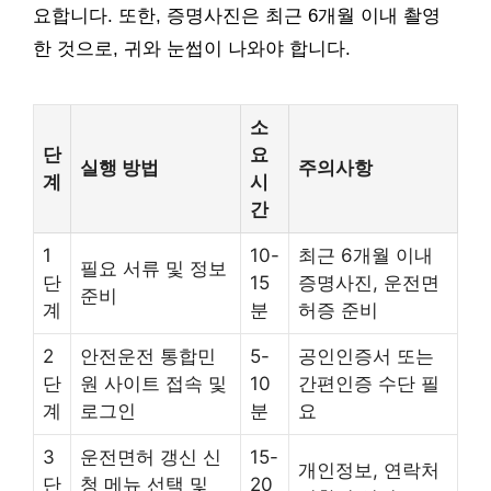
요합니다. 또한, 증명사진은 최근 6개월 이내 촬영
한 것으로, 귀와 눈썹이 나와야 합니다.
소
단
요
실행 방법
주의사항
계
시
간
1
10-
최근 6개월 이내
필요 서류 및 정보
단
15
증명사진, 운전면
준비
계
분
허증 준비
2
안전운전 통합민
5-
공인인증서 또는
단
원 사이트 접속 및
10
간편인증 수단 필
계
로그인
분
요
3
운전면허 갱신 신
15-
개인정보, 연락처
단
청 메뉴 선택 및
20