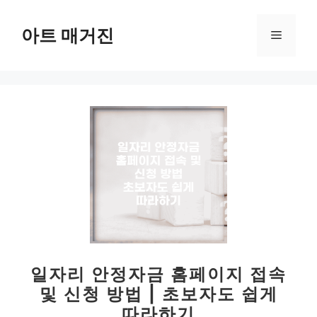
컨
텐
아트 매거진
메
츠
로
뉴
건
너
뛰
기
일자리 안정자금 홈페이지 접속
및 신청 방법 | 초보자도 쉽게
따라하기