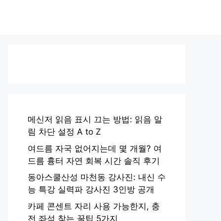
메신저 읽음 표시 끄는 방법: 읽음 알
림 차단 설정 A to Z
여드름 자국 없어지는데 몇 개월? 여
드름 흉터 자연 회복 시간 솔직 후기
동아스쿨산성 마천동 강사진: 내신 수
능 특강 실력파 강사진 3인방 공개
카페 콘센트 자리 사용 가능한지, 충
전 좌석 찾는 꿀팁 5가지