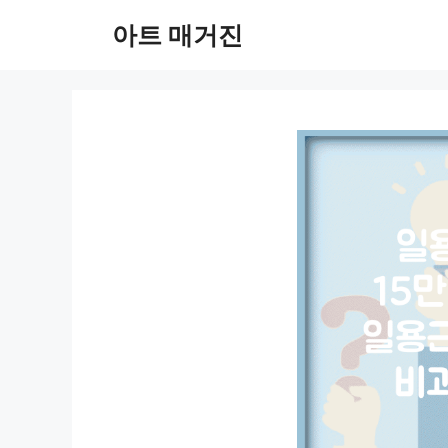
컨
아트 매거진
텐
츠
로
건
너
뛰
기