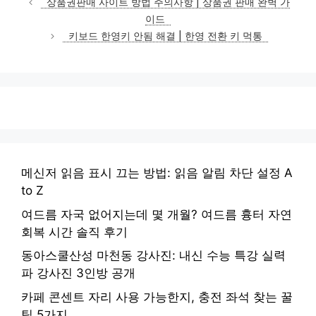
상품권판매 사이트 방법 주의사항 | 상품권 판매 완벽 가
고
이드
리
키보드 한영키 안됨 해결 | 한영 전환 키 먹통
메신저 읽음 표시 끄는 방법: 읽음 알림 차단 설정 A
to Z
여드름 자국 없어지는데 몇 개월? 여드름 흉터 자연
회복 시간 솔직 후기
동아스쿨산성 마천동 강사진: 내신 수능 특강 실력
파 강사진 3인방 공개
카페 콘센트 자리 사용 가능한지, 충전 좌석 찾는 꿀
팁 5가지