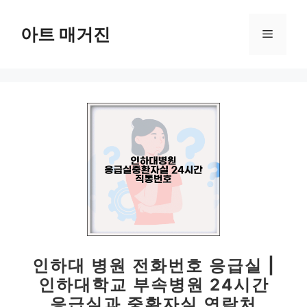
컨
텐
아트 매거진
메
츠
로
뉴
건
너
뛰
기
인하대 병원 전화번호 응급실 |
인하대학교 부속병원 24시간
응급실과 중환자실 연락처