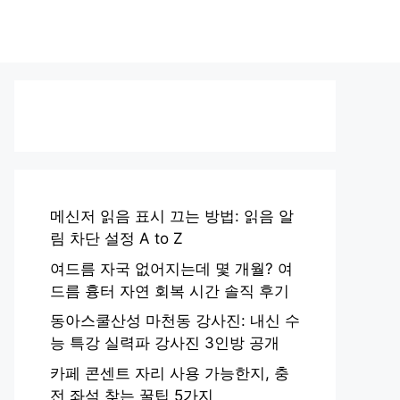
메신저 읽음 표시 끄는 방법: 읽음 알
림 차단 설정 A to Z
여드름 자국 없어지는데 몇 개월? 여
드름 흉터 자연 회복 시간 솔직 후기
동아스쿨산성 마천동 강사진: 내신 수
능 특강 실력파 강사진 3인방 공개
카페 콘센트 자리 사용 가능한지, 충
전 좌석 찾는 꿀팁 5가지