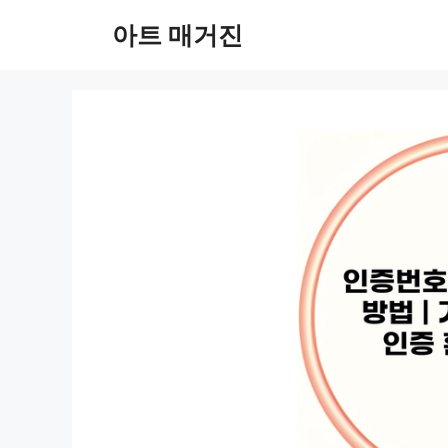
컨
아트 매거진
텐
츠
로
건
너
뛰
기