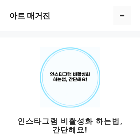
컨
텐
아트 매거진
메
츠
로
뉴
건
너
뛰
기
인스타그램 비활성화 하는법,
간단해요!