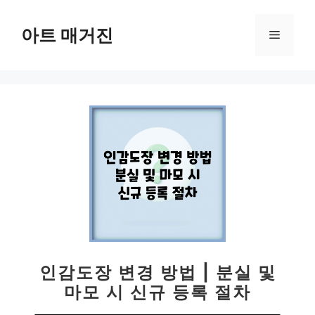
컨
텐
아트 매거진
메
츠
로
뉴
건
너
뛰
기
인감도장 변경 방법 | 분실 및
마모 시 신규 등록 절차