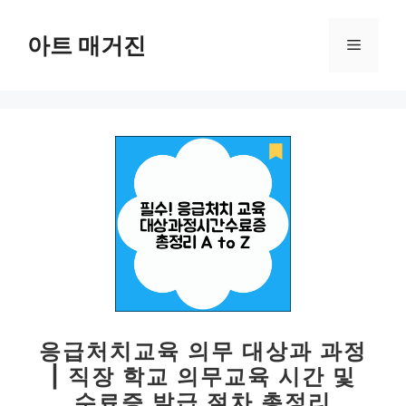
컨
텐
아트 매거진
메
츠
로
뉴
건
너
뛰
기
응급처치교육 의무 대상과 과정
| 직장 학교 의무교육 시간 및
수료증 발급 절차 총정리