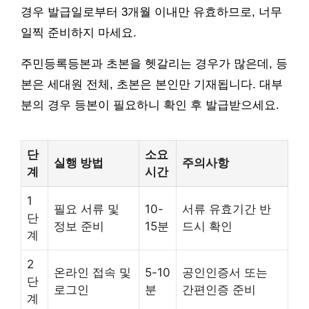
경우 발급일로부터 3개월 이내만 유효하므로, 너무
일찍 준비하지 마세요.
주민등록등본과 초본을 헷갈리는 경우가 많은데, 등
본은 세대원 전체, 초본은 본인만 기재됩니다. 대부
분의 경우 등본이 필요하니 확인 후 발급받으세요.
단
소요
실행 방법
주의사항
계
시간
1
필요 서류 및
10-
서류 유효기간 반
단
정보 준비
15분
드시 확인
계
2
온라인 접속 및
5-10
공인인증서 또는
단
로그인
분
간편인증 준비
계