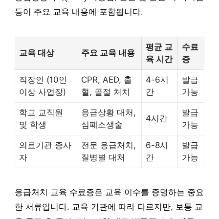
등이 주요 교육 내용에 포함됩니다.
평균 교
수료
교육 대상
주요 교육 내용
육 시간
증
직장인 (10인
CPR, AED, 출
4-6시
발급
이상 사업장)
혈, 골절 처치
간
가능
학교 교직원
응급상황 대처,
발급
4시간
및 학생
심폐소생술
가능
의료기관 종사
전문 응급처치,
6-8시
발급
자
질병별 대처
간
가능
응급처치 교육 수료증은 교육 이수를 증명하는 중요
한 서류입니다. 교육 기관에 따라 다르지만, 보통 교