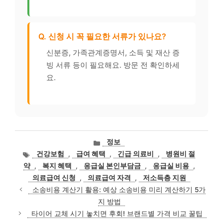
Q. 신청 시 꼭 필요한 서류가 있나요?
신분증, 가족관계증명서, 소득 및 재산 증
빙 서류 등이 필요해요. 방문 전 확인하세
요.
카
정보
테
태
건강보험
,
급여 혜택
,
긴급 의료비
,
병원비 절
고
그
약
,
복지 혜택
,
응급실 본인부담금
,
응급실 비용
,
리
의료급여 신청
,
의료급여 자격
,
저소득층 지원
소송비용 계산기 활용: 예상 소송비용 미리 계산하기 5가
지 방법
타이어 교체 시기 놓치면 후회! 브랜드별 가격 비교 꿀팁