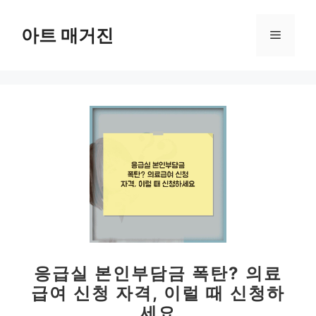
컨
텐
아트 매거진
메
츠
로
뉴
건
너
뛰
기
응급실 본인부담금 폭탄? 의료
급여 신청 자격, 이럴 때 신청하
세요