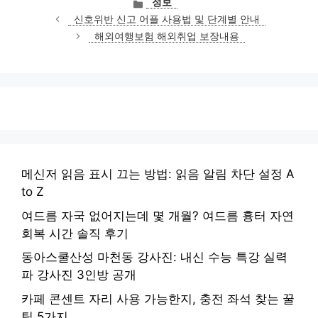
카
정보
테
신호위반 신고 어플 사용법 및 단계별 안내
고
해외여행보험 해외취업 보장내용
리
메신저 읽음 표시 끄는 방법: 읽음 알림 차단 설정 A
to Z
여드름 자국 없어지는데 몇 개월? 여드름 흉터 자연
회복 시간 솔직 후기
동아스쿨산성 마천동 강사진: 내신 수능 특강 실력
파 강사진 3인방 공개
카페 콘센트 자리 사용 가능한지, 충전 좌석 찾는 꿀
팁 5가지