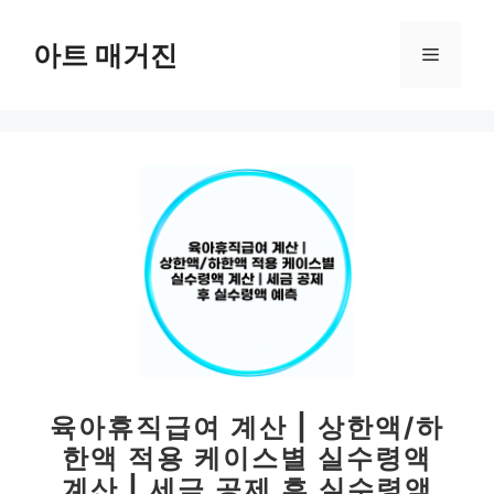
컨
텐
아트 매거진
메
츠
로
뉴
건
너
뛰
기
육아휴직급여 계산 | 상한액/하
한액 적용 케이스별 실수령액
계산 | 세금 공제 후 실수령액