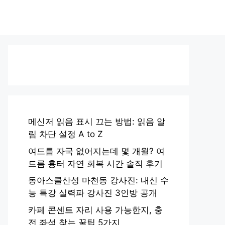
메신저 읽음 표시 끄는 방법: 읽음 알
림 차단 설정 A to Z
여드름 자국 없어지는데 몇 개월? 여
드름 흉터 자연 회복 시간 솔직 후기
동아스쿨산성 마천동 강사진: 내신 수
능 특강 실력파 강사진 3인방 공개
카페 콘센트 자리 사용 가능한지, 충
전 좌석 찾는 꿀팁 5가지