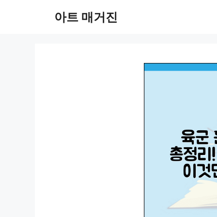
컨
아트 매거진
텐
츠
로
건
너
뛰
기