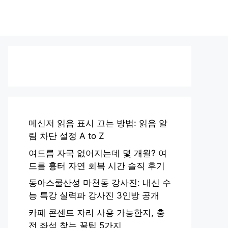
메신저 읽음 표시 끄는 방법: 읽음 알
림 차단 설정 A to Z
여드름 자국 없어지는데 몇 개월? 여
드름 흉터 자연 회복 시간 솔직 후기
동아스쿨산성 마천동 강사진: 내신 수
능 특강 실력파 강사진 3인방 공개
카페 콘센트 자리 사용 가능한지, 충
전 좌석 찾는 꿀팁 5가지