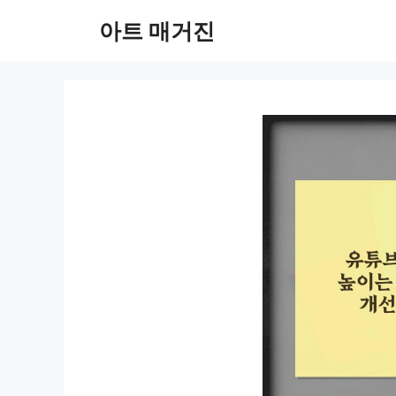
컨
아트 매거진
텐
츠
로
건
너
뛰
기