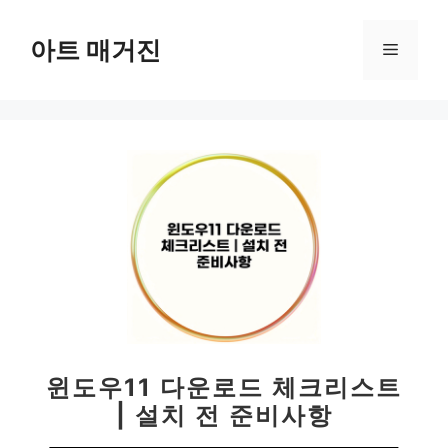
컨
텐
아트 매거진
메
츠
로
뉴
건
너
뛰
기
윈도우11 다운로드 체크리스트
| 설치 전 준비사항