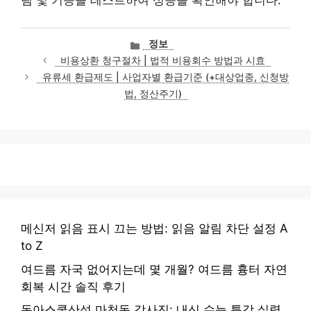
램 및 기능을 테스트하여 성능을 확인해야 합니다.
카
정보
테
비용상환 청구절차 | 법적 비용회수 방법과 시효
고
유류세 환급제도 | 사업자별 환급기준 (+대상업종, 신청방
리
법, 정산주기)
메신저 읽음 표시 끄는 방법: 읽음 알림 차단 설정 A
to Z
여드름 자국 없어지는데 몇 개월? 여드름 흉터 자연
회복 시간 솔직 후기
동아스쿨산성 마천동 강사진: 내신 수능 특강 실력