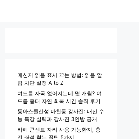
메신저 읽음 표시 끄는 방법: 읽음 알
림 차단 설정 A to Z
여드름 자국 없어지는데 몇 개월? 여
드름 흉터 자연 회복 시간 솔직 후기
동아스쿨산성 마천동 강사진: 내신 수
능 특강 실력파 강사진 3인방 공개
카페 콘센트 자리 사용 가능한지, 충
전 좌석 찾는 꿀팁 5가지