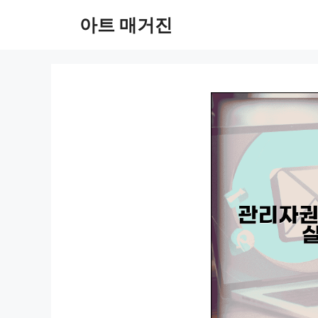
컨
아트 매거진
텐
츠
로
건
너
뛰
기