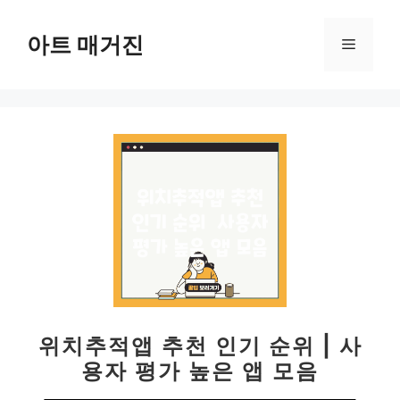
컨
텐
아트 매거진
메
츠
로
뉴
건
너
뛰
기
위치추적앱 추천 인기 순위 | 사
용자 평가 높은 앱 모음