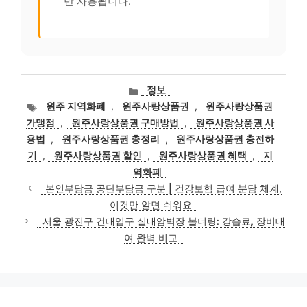
만 사용됩니다.
카
정보
테
태
원주 지역화폐
,
원주사랑상품권
,
원주사랑상품권
고
그
가맹점
,
원주사랑상품권 구매방법
,
원주사랑상품권 사
리
용법
,
원주사랑상품권 총정리
,
원주사랑상품권 충전하
기
,
원주사랑상품권 할인
,
원주사랑상품권 혜택
,
지
역화폐
본인부담금 공단부담금 구분 | 건강보험 급여 분담 체계,
이것만 알면 쉬워요
서울 광진구 건대입구 실내암벽장 볼더링: 강습료, 장비대
여 완벽 비교