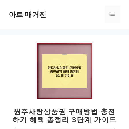
컨
텐
아트 매거진
메
츠
로
뉴
건
너
뛰
기
원주사랑상품권 구매방법 충전
하기 혜택 총정리 3단계 가이드