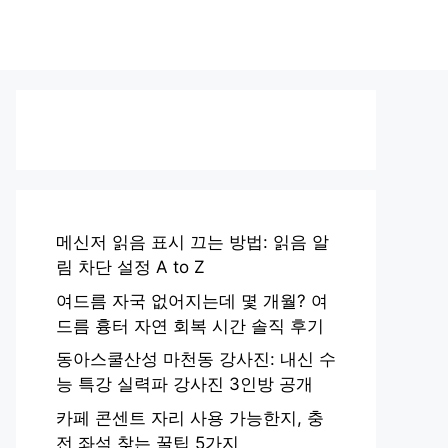
메신저 읽음 표시 끄는 방법: 읽음 알
림 차단 설정 A to Z
여드름 자국 없어지는데 몇 개월? 여
드름 흉터 자연 회복 시간 솔직 후기
동아스쿨산성 마천동 강사진: 내신 수
능 특강 실력파 강사진 3인방 공개
카페 콘센트 자리 사용 가능한지, 충
전 좌석 찾는 꿀팁 5가지