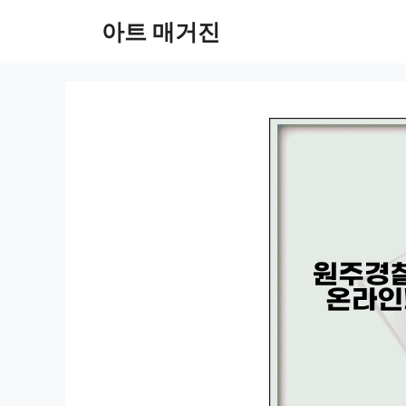
컨
아트 매거진
텐
츠
로
건
너
뛰
기