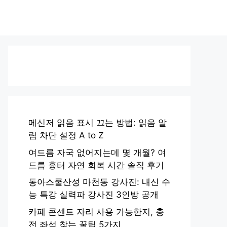
메신저 읽음 표시 끄는 방법: 읽음 알
림 차단 설정 A to Z
여드름 자국 없어지는데 몇 개월? 여
드름 흉터 자연 회복 시간 솔직 후기
동아스쿨산성 마천동 강사진: 내신 수
능 특강 실력파 강사진 3인방 공개
카페 콘센트 자리 사용 가능한지, 충
전 좌석 찾는 꿀팁 5가지