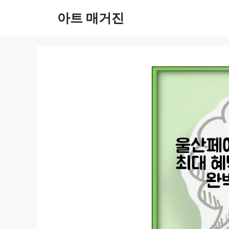
컨
아트 매거진
텐
츠
로
건
너
뛰
기