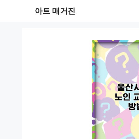
컨
아트 매거진
텐
츠
로
건
너
뛰
기