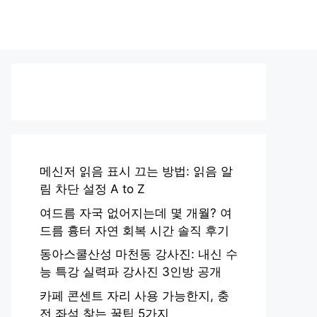
메신저 읽음 표시 끄는 방법: 읽음 알
림 차단 설정 A to Z
여드름 자국 없어지는데 몇 개월? 여
드름 흉터 자연 회복 시간 솔직 후기
동아스쿨산성 마천동 강사진: 내신 수
능 특강 실력파 강사진 3인방 공개
카페 콘센트 자리 사용 가능한지, 충
전 좌석 찾는 꿀팁 5가지