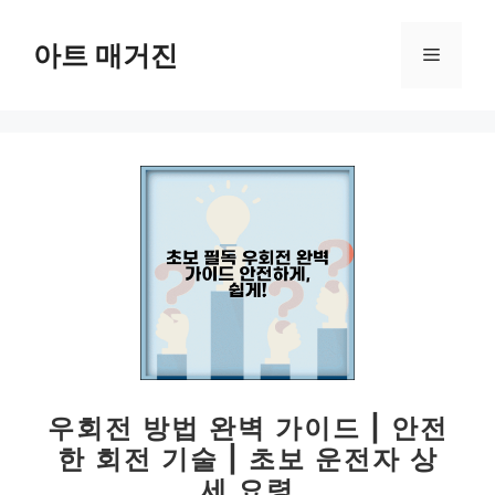
컨
텐
아트 매거진
메
츠
로
뉴
건
너
뛰
기
우회전 방법 완벽 가이드 | 안전
한 회전 기술 | 초보 운전자 상
세 요령