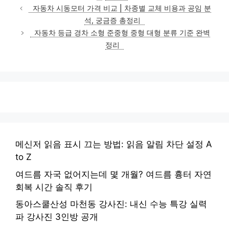
테
자동차 시동모터 가격 비교 | 차종별 교체 비용과 공임 분
고
석, 궁금증 총정리
리
자동차 등급 경차 소형 준중형 중형 대형 분류 기준 완벽
정리
메신저 읽음 표시 끄는 방법: 읽음 알림 차단 설정 A
to Z
여드름 자국 없어지는데 몇 개월? 여드름 흉터 자연
회복 시간 솔직 후기
동아스쿨산성 마천동 강사진: 내신 수능 특강 실력
파 강사진 3인방 공개