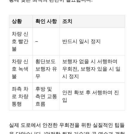
상황
확인 사항
조치
차량 신
호 빨간
–
반드시 일시 정지
불
차량 신
횡단보도
보행자 없을 시 서행하며
호 녹색
보행자 유
우회전, 보행자 있을 시 일
불
무
시 정지
좌측 차
후방 및
안전 확보 후 서행하며 진
로 차량
측면 교통
입
통행
흐름
실제 도로에서 안전한 우회전을 위한 실질적인 팁들