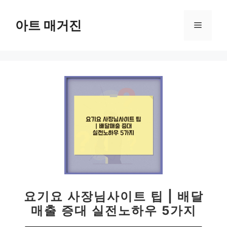
컨
텐
아트 매거진
메
츠
로
뉴
건
너
뛰
기
요기요 사장님사이트 팁 | 배달
매출 증대 실전노하우 5가지