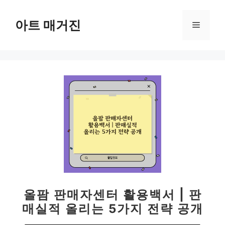
컨
텐
아트 매거진
메
츠
로
뉴
건
너
뛰
기
올팜 판매자센터 활용백서 | 판
매실적 올리는 5가지 전략 공개