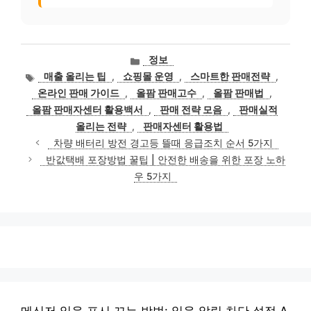
카
정보
테
태
매출 올리는 팁
,
쇼핑몰 운영
,
스마트한 판매전략
,
고
그
온라인 판매 가이드
,
올팜 판매고수
,
올팜 판매법
,
리
올팜 판매자센터 활용백서
,
판매 전략 모음
,
판매실적
올리는 전략
,
판매자센터 활용법
차량 배터리 방전 경고등 뜰때 응급조치 순서 5가지
반값택배 포장방법 꿀팁 | 안전한 배송을 위한 포장 노하
우 5가지
메신저 읽음 표시 끄는 방법: 읽음 알림 차단 설정 A