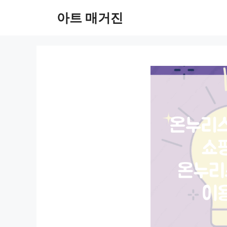
컨
아트 매거진
텐
츠
로
건
너
뛰
기