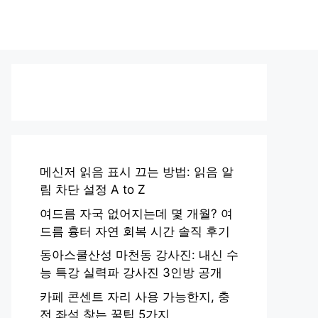
메신저 읽음 표시 끄는 방법: 읽음 알
림 차단 설정 A to Z
여드름 자국 없어지는데 몇 개월? 여
드름 흉터 자연 회복 시간 솔직 후기
동아스쿨산성 마천동 강사진: 내신 수
능 특강 실력파 강사진 3인방 공개
카페 콘센트 자리 사용 가능한지, 충
전 좌석 찾는 꿀팁 5가지