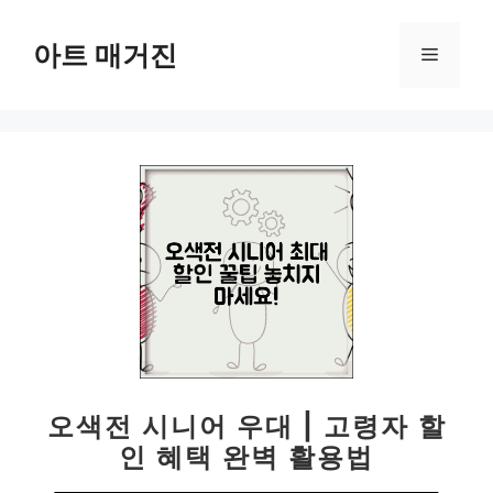
컨
텐
아트 매거진
메
츠
로
뉴
건
너
뛰
기
오색전 시니어 우대 | 고령자 할
인 혜택 완벽 활용법