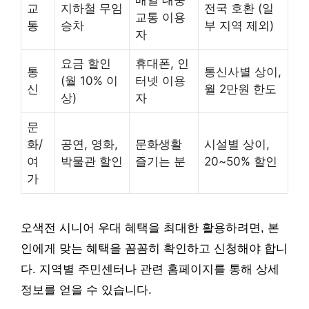
매일 대중
교
지하철 무임
전국 호환 (일
교통 이용
통
승차
부 지역 제외)
자
요금 할인
휴대폰, 인
통
통신사별 상이,
(월 10% 이
터넷 이용
신
월 2만원 한도
상)
자
문
화/
공연, 영화,
문화생활
시설별 상이,
여
박물관 할인
즐기는 분
20~50% 할인
가
오색전 시니어 우대 혜택을 최대한 활용하려면, 본
인에게 맞는 혜택을 꼼꼼히 확인하고 신청해야 합니
다. 지역별 주민센터나 관련 홈페이지를 통해 상세
정보를 얻을 수 있습니다.