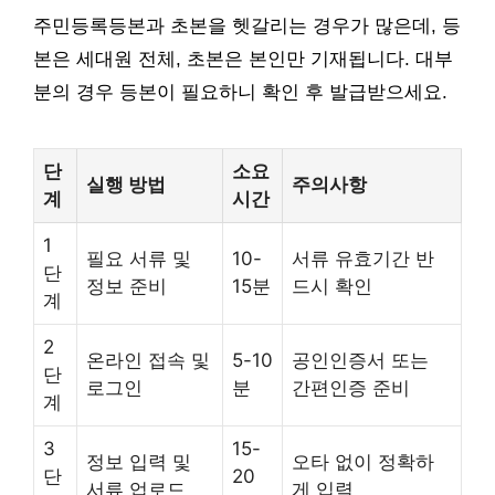
주민등록등본과 초본을 헷갈리는 경우가 많은데, 등
본은 세대원 전체, 초본은 본인만 기재됩니다. 대부
분의 경우 등본이 필요하니 확인 후 발급받으세요.
단
소요
실행 방법
주의사항
계
시간
1
필요 서류 및
10-
서류 유효기간 반
단
정보 준비
15분
드시 확인
계
2
온라인 접속 및
5-10
공인인증서 또는
단
로그인
분
간편인증 준비
계
3
15-
정보 입력 및
오타 없이 정확하
단
20
서류 업로드
게 입력