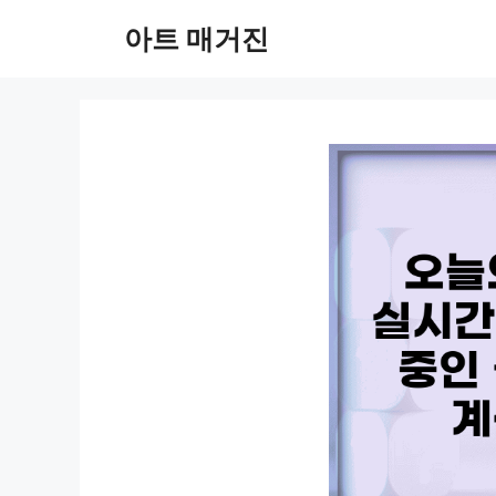
컨
아트 매거진
텐
츠
로
건
너
뛰
기