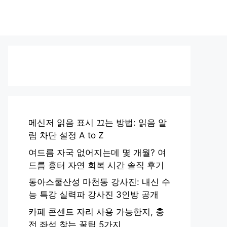
메신저 읽음 표시 끄는 방법: 읽음 알
림 차단 설정 A to Z
여드름 자국 없어지는데 몇 개월? 여
드름 흉터 자연 회복 시간 솔직 후기
동아스쿨산성 마천동 강사진: 내신 수
능 특강 실력파 강사진 3인방 공개
카페 콘센트 자리 사용 가능한지, 충
전 좌석 찾는 꿀팁 5가지