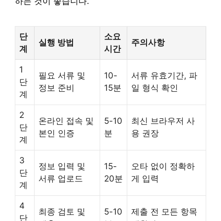
하는 것이 좋습니다.
단
소요
실행 방법
주의사항
계
시간
1
필요 서류 및
10-
서류 유효기간, 파
단
정보 준비
15분
일 형식 확인
계
2
온라인 접속 및
5-10
최신 브라우저 사
단
본인 인증
분
용 권장
계
3
정보 입력 및
15-
오타 없이 정확하
단
서류 업로드
20분
게 입력
계
4
최종 검토 및
5-10
제출 전 모든 항목
단