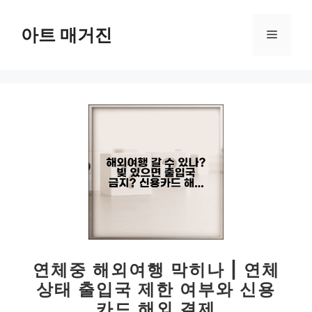
컨
텐
아트 매거진
메
츠
로
뉴
건
너
뛰
기
연체중 해외여행 막히나 | 연체
상태 출입국 제한 여부와 신용
카드 해외 결제