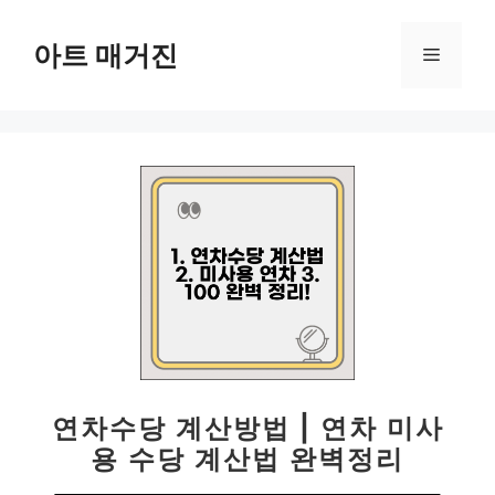
컨
텐
아트 매거진
메
츠
로
뉴
건
너
뛰
기
연차수당 계산방법 | 연차 미사
용 수당 계산법 완벽정리