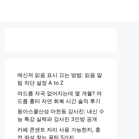
메신저 읽음 표시 끄는 방법: 읽음 알
림 차단 설정 A to Z
여드름 자국 없어지는데 몇 개월? 여
드름 흉터 자연 회복 시간 솔직 후기
동아스쿨산성 마천동 강사진: 내신 수
능 특강 실력파 강사진 3인방 공개
카페 콘센트 자리 사용 가능한지, 충
전 좌석 찾는 꿀팁 5가지