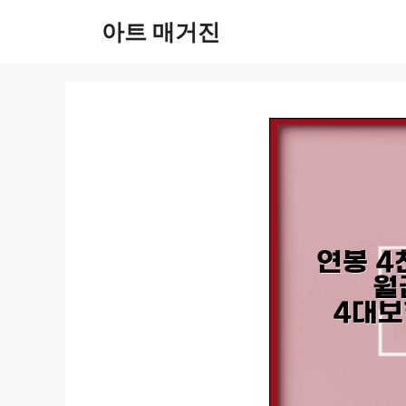
컨
아트 매거진
텐
츠
로
건
너
뛰
기