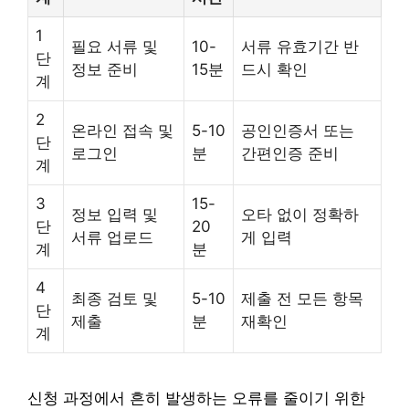
1
필요 서류 및
10-
서류 유효기간 반
단
정보 준비
15분
드시 확인
계
2
온라인 접속 및
5-10
공인인증서 또는
단
로그인
분
간편인증 준비
계
3
15-
정보 입력 및
오타 없이 정확하
단
20
서류 업로드
게 입력
계
분
4
최종 검토 및
5-10
제출 전 모든 항목
단
제출
분
재확인
계
신청 과정에서 흔히 발생하는 오류를 줄이기 위한