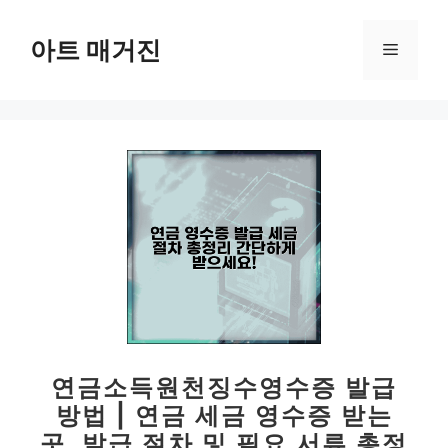
컨
텐
아트 매거진
메
츠
로
뉴
건
너
뛰
기
연금소득원천징수영수증 발급
방법 | 연금 세금 영수증 받는
곳, 발급 절차 및 필요 서류 총정