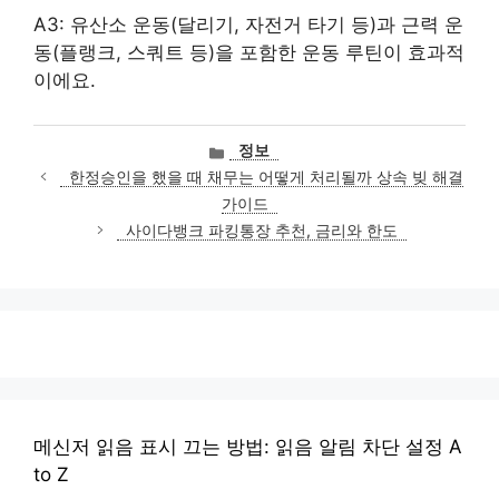
A3: 유산소 운동(달리기, 자전거 타기 등)과 근력 운
동(플랭크, 스쿼트 등)을 포함한 운동 루틴이 효과적
이에요.
카
정보
테
한정승인을 했을 때 채무는 어떻게 처리될까 상속 빚 해결
고
가이드
리
사이다뱅크 파킹통장 추천, 금리와 한도
메신저 읽음 표시 끄는 방법: 읽음 알림 차단 설정 A
to Z