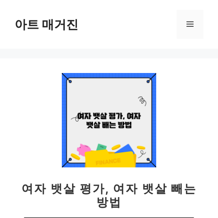
컨
텐
아트 매거진
메
츠
로
뉴
건
너
뛰
기
여자 뱃살 평가, 여자 뱃살 빼는
방법