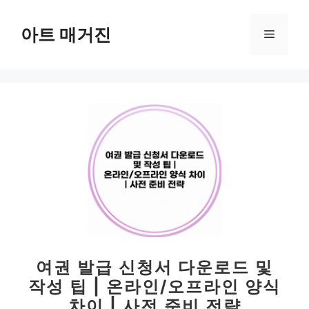
컨
텐
아트 매거진
메
츠
로
뉴
건
너
뛰
기
여권 발급 신청서 다운로드 및
작성 팁 | 온라인/오프라인 양식
차이 | 사전 준비 전략