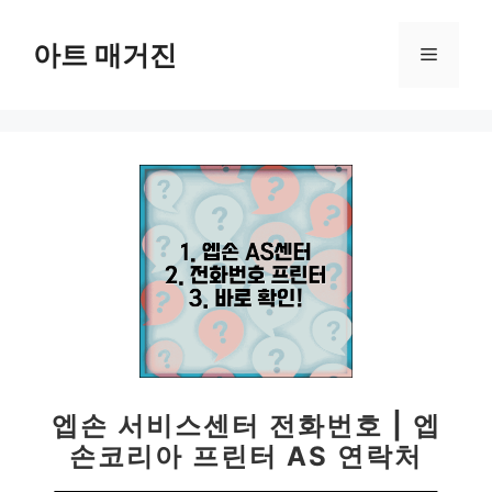
컨
텐
아트 매거진
메
츠
로
뉴
건
너
뛰
기
엡손 서비스센터 전화번호 | 엡
손코리아 프린터 AS 연락처