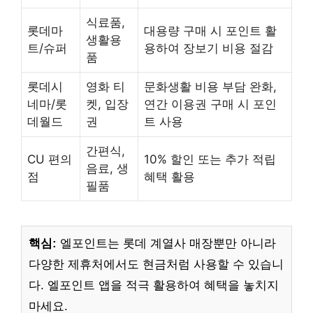
식료품,
롯데마
대용량 구매 시 포인트 활
생활용
트/슈퍼
용하여 장보기 비용 절감
품
롯데시
영화 티
문화생활 비용 부담 완화,
네마/롯
켓, 입장
연간 이용권 구매 시 포인
데월드
권
트 사용
간편식,
CU 편의
10% 할인 또는 추가 적립
음료, 생
점
혜택 활용
필품
핵심:
엘포인트는 롯데 계열사 매장뿐만 아니라
다양한 제휴처에서도 현금처럼 사용할 수 있습니
다. 엘포인트 앱을 적극 활용하여 혜택을 놓치지
마세요.