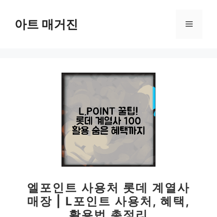
컨
텐
아트 매거진
메
츠
로
뉴
건
너
뛰
기
엘포인트 사용처 롯데 계열사
매장 | L포인트 사용처, 혜택,
활용법 총정리