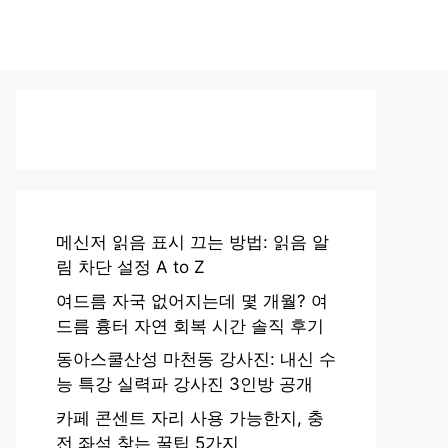
메신저 읽음 표시 끄는 방법: 읽음 알
림 차단 설정 A to Z
여드름 자국 없어지는데 몇 개월? 여
드름 흉터 자연 회복 시간 솔직 후기
동아스쿨산성 마천동 강사진: 내신 수
능 특강 실력파 강사진 3인방 공개
카페 콘센트 자리 사용 가능한지, 충
전 좌석 찾는 꿀팁 5가지