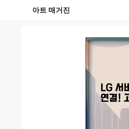
컨
아트 매거진
텐
츠
로
건
너
뛰
기