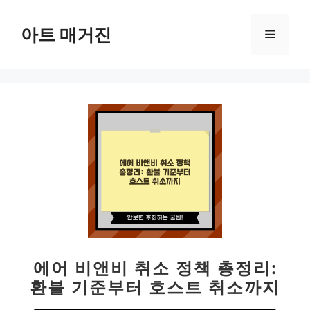
컨
텐
아트 매거진
메
츠
로
뉴
건
너
뛰
기
에어 비앤비 취소 정책 총정리:
환불 기준부터 호스트 취소까지