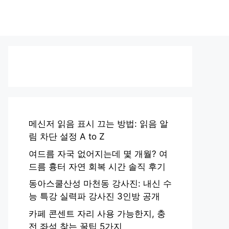
메신저 읽음 표시 끄는 방법: 읽음 알
림 차단 설정 A to Z
여드름 자국 없어지는데 몇 개월? 여
드름 흉터 자연 회복 시간 솔직 후기
동아스쿨산성 마천동 강사진: 내신 수
능 특강 실력파 강사진 3인방 공개
카페 콘센트 자리 사용 가능한지, 충
전 좌석 찾는 꿀팁 5가지