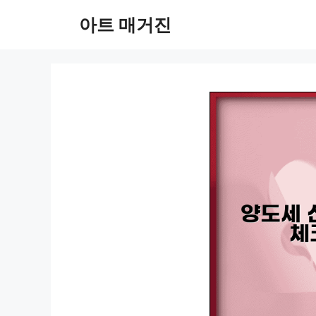
컨
아트 매거진
텐
츠
로
건
너
뛰
기