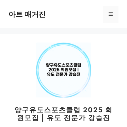
컨
텐
아트 매거진
메
츠
로
뉴
건
너
뛰
기
양구유도스포츠클럽 2025 회
원모집 | 유도 전문가 강습진