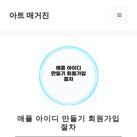
컨
텐
아트 매거진
메
츠
로
뉴
건
너
뛰
기
애플 아이디 만들기 회원가입
절차