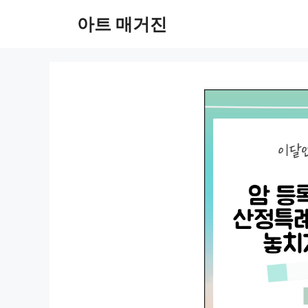
컨
아트 매거진
텐
츠
로
건
너
뛰
기