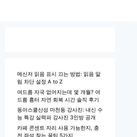
메신저 읽음 표시 끄는 방법: 읽음 알
림 차단 설정 A to Z
여드름 자국 없어지는데 몇 개월? 여
드름 흉터 자연 회복 시간 솔직 후기
동아스쿨산성 마천동 강사진: 내신 수
능 특강 실력파 강사진 3인방 공개
카페 콘센트 자리 사용 가능한지, 충
전 좌석 찾는 꿀팁 5가지