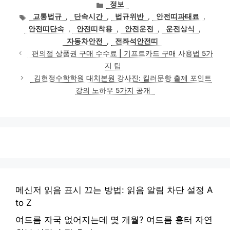
카
정보
테
태
교통법규
,
단속시간
,
법규위반
,
안전띠과태료
,
고
그
안전띠단속
,
안전띠착용
,
안전운전
,
운전상식
,
리
자동차안전
,
전좌석안전띠
편의점 상품권 구매 수수료 | 기프트카드 구매 사용법 5가
지 팁
김현정수학학원 대치본원 강사진: 킬러문항 출제 포인트
강의 노하우 5가지 공개
메신저 읽음 표시 끄는 방법: 읽음 알림 차단 설정 A
to Z
여드름 자국 없어지는데 몇 개월? 여드름 흉터 자연