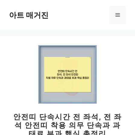
컨
텐
아트 매거진
메
츠
로
뉴
건
너
뛰
기
안전띠 단속시간 전 좌석, 전 좌
석 안전띠 착용 의무 단속과 과
태료 부과 핵심 총정리